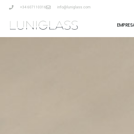
+34 607110316
info@luniglass.com
EMPRES