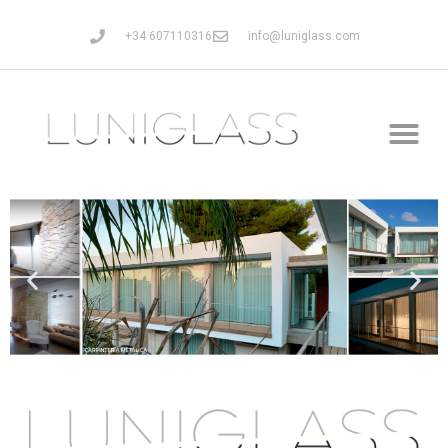
+34 607110316
info@luniglass.com