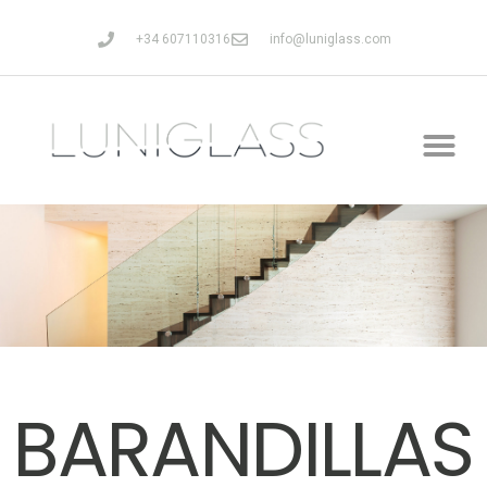
+34 607110316
info@luniglass.com
BARANDILLAS