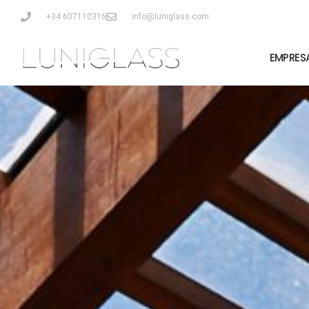
+34 607110316
info@luniglass.com
EMPRES