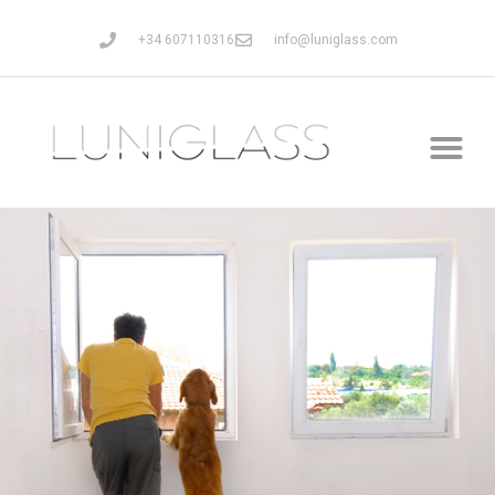
+34 607110316
info@luniglass.com