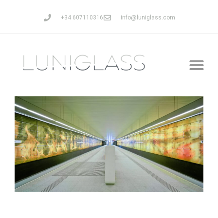
+34 607110316
info@luniglass.com